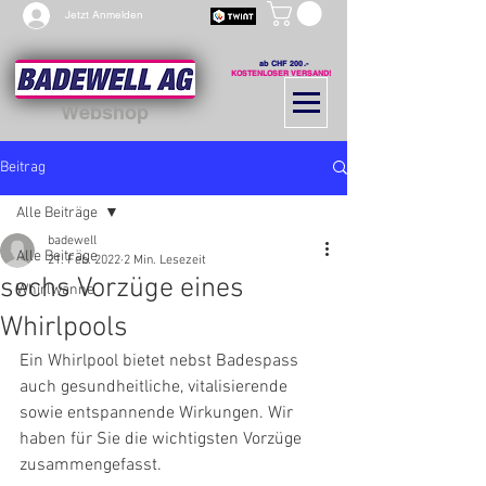
Jetzt Anmelden
ab CHF 200.-
KOSTENLOSER VERSAND!
Webshop
Beitrag
Alle Beiträge
badewell
Alle Beiträge
21. Feb. 2022
2 Min. Lesezeit
sechs Vorzüge eines
Whirlwanne
Whirlpools
Ein Whirlpool bietet nebst Badespass 
auch gesundheitliche, vitalisierende 
sowie entspannende Wirkungen. Wir 
haben für Sie die wichtigsten Vorzüge 
zusammengefasst.