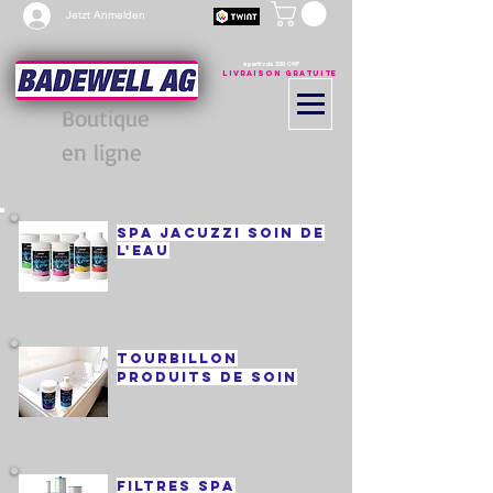
Jetzt Anmelden
à partir de 200 CHF
Livraison gratuite
Boutique
en ligne
spa jacuzzi soin de
l'eau
tourbillon
produits de soin
filtres spa