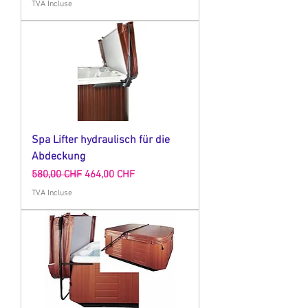
TVA Incluse
Spa Lifter hydraulisch für die
Abdeckung
Prix original
Prix promotionnel
580,00 CHF
464,00 CHF
TVA Incluse