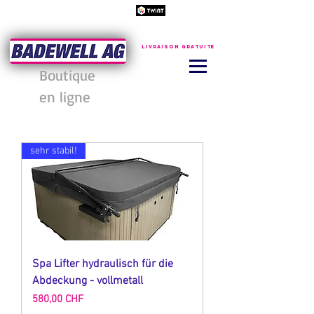
Jetzt Anmelden
à partir de 200 CHF
Livraison gratuite
Boutique
en ligne
sehr stabil!
Spa Lifter hydraulisch für die
Abdeckung - vollmetall
Prix
580,00 CHF