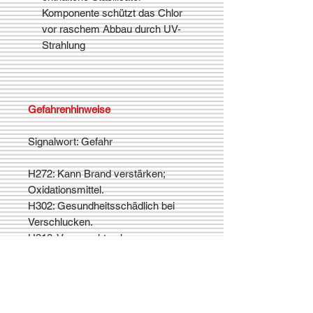
Komponente schützt das Chlor
vor raschem Abbau durch UV-
Strahlung
Gefahrenhinweise
Signalwort: Gefahr
H272: Kann Brand verstärken;
Oxidationsmittel.
H302: Gesundheitsschädlich bei
Verschlucken.
H318: Verursacht schwere
Augenschäden.
H335: Kann die Atemwege reizen.
H410: Sehr giftig für
Wasserorganismen mit langfristiger