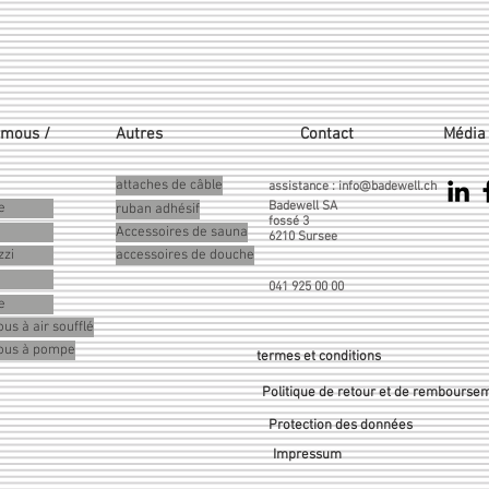
emous /
Autres
Contact
Média 
attaches de câble
assistance :
info@badewell.ch
Badewell SA
e
ruban adhésif
fossé 3
Accessoires de sauna
6210 Sursee
zzi
accessoires de douche
041 925 00 00
e
us à air soufflé
mous à pompe
termes et conditions
Politique de retour et de rembourse
Protection des données
Impressum