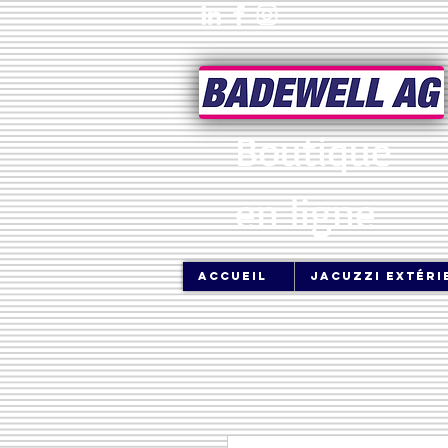
Boutique
en ligne
Accueil
jacuzzi extéri