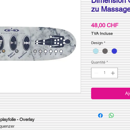
Dimension O
zu Massage
Prix
48,00 CHF
TVA Incluse
Design
*
Quantité
*
Aj
splayfolie - Overlay
quenzer