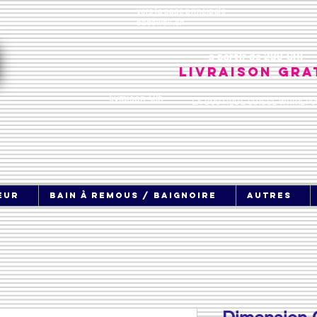
vers la page principale
badewell.ch
à partir de 200 CHF
Livraison gra
livraison 48h
LA BOUTIQUE SUISSE WHIRLPO
eur
bain à remous / baignoire
Autres