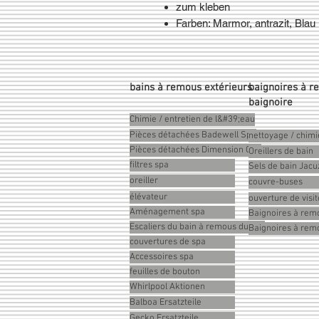
zum kleben
Farben: Marmor, antrazit, Blau
bains à remous extérieurs
baignoires à r
baignoire
Chimie / entretien de l&#39;eau
Pièces détachées Badewell Spa
nettoyage / chimi
Pièces détachées Dimension One
Oreillers de bain
filtres spa
Sels de bain Jacu
oreiller
couvre-buses
élévateur
ouverture de visit
Aménagement spa
Baignoires à remo
Escaliers du bain à remous du spa
Baignoires à re
couvertures de spa
Accessoires spa
feuilles de bouton
Whirlpool Aktionen
Balboa Ersatzteile
Gecko Ersatzteile