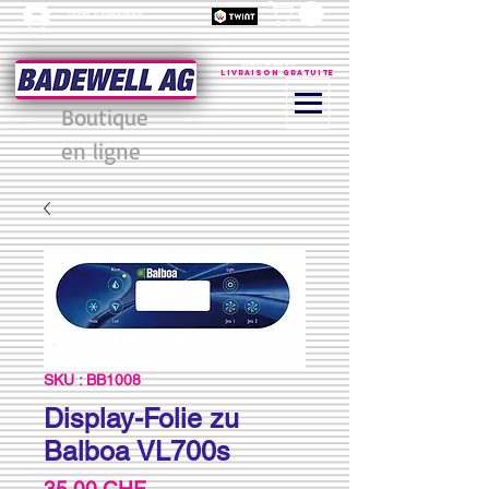
Jetzt Anmelden
à partir de 200 CHF
Livraison gratuite
Boutique
en ligne
SKU : BB1008
Display-Folie zu
Balboa VL700s
Prix
35,00 CHF