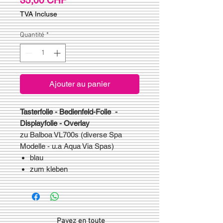
TVA Incluse
Quantité
*
Ajouter au panier
Tasterfolie - Bedienfeld-Folie -
Displayfolie - Overlay
zu Balboa VL700s (diverse Spa
Modelle - u.a Aqua Via Spas)
blau
zum kleben
Payez en toute