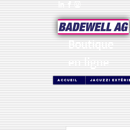
Boutique
en ligne
Accueil
jacuzzi extéri