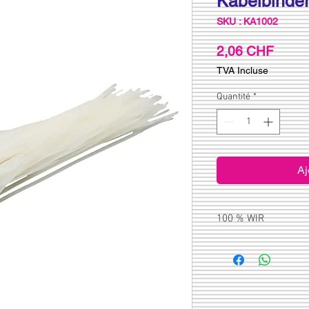
Kabelbinde
SKU : KA1002
Prix
2,06 CHF
TVA Incluse
Quantité
*
Aj
100 % WIR
Bei Kabelbinder und Kl
% WIR möglich