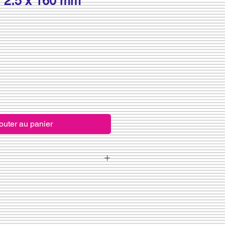
r 2.5 x 160 mm
outer au panier
ebebänder ist die Bezhalung mit 100