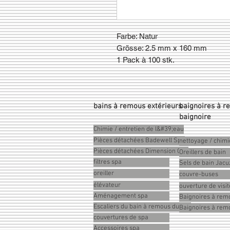
Farbe: Natur
Grösse: 2.5 mm x 160 mm
1 Pack à 100 stk.
bains à remous extérieurs
baignoires à r
baignoire
Chimie / entretien de l&#39;eau
Pièces détachées Badewell Spa
nettoyage / chimi
Pièces détachées Dimension One
Oreillers de bain
filtres spa
Sels de bain Jacu
oreiller
couvre-buses
élévateur
ouverture de visit
Aménagement spa
Baignoires à remo
Escaliers du bain à remous du spa
Baignoires à re
couvertures de spa
Accessoires spa