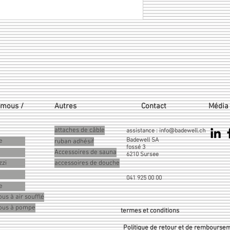
emous /
Autres
Contact
Média 
attaches de câble
assistance :
info@badewell.ch
Badewell SA
e
ruban adhésif
fossé 3
Accessoires de sauna
6210 Sursee
zzi
accessoires de douche
041 925 00 00
e
us à air soufflé
mous à pompe
termes et conditions
Politique de retour et de rembourse