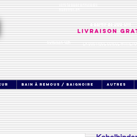
vers la page principale
badewell.ch
à partir de 200 CHF
Livraison gra
livraison 48h
LA BOUTIQUE SUISSE WHIRLPO
eur
bain à remous / baignoire
Autres