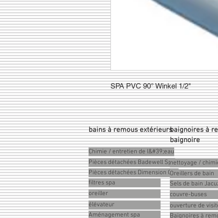
SPA PVC 90° Winkel 1/2"
bains à remous extérieurs
baignoires à r
baignoire
Chimie / entretien de l&#39;eau
Pièces détachées Badewell Spa
nettoyage / chimi
Pièces détachées Dimension One
Oreillers de bain
filtres spa
Sels de bain Jacu
oreiller
couvre-buses
élévateur
ouverture de visit
Aménagement spa
Baignoires à remo