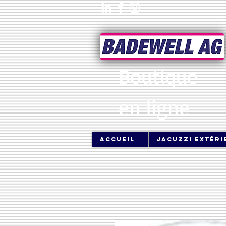
Boutique
en ligne
Accueil
jacuzzi extéri