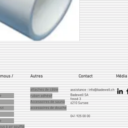
emous /
Autres
Contact
Média 
attaches de câble
assistance :
info@badewell.ch
Badewell SA
e
ruban adhésif
fossé 3
Accessoires de sauna
6210 Sursee
zzi
accessoires de douche
041 925 00 00
e
us à air soufflé