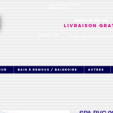
vers la page principale
badewell.ch
à partir de 200 CHF
Livraison gra
livraison 48h
LA BOUTIQUE SUISSE WHIRLPO
eur
bain à remous / baignoire
Autres