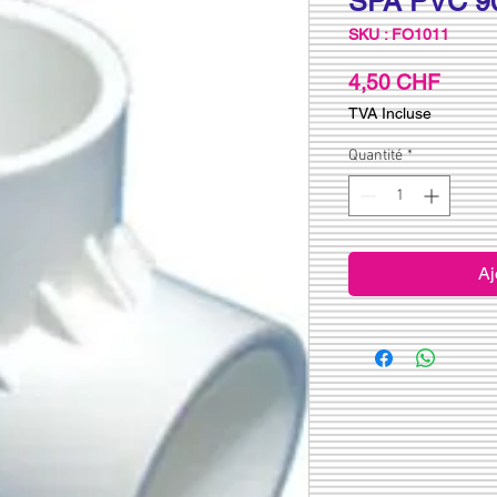
SPA PVC 90
SKU : FO1011
Prix
4,50 CHF
TVA Incluse
Quantité
*
Aj