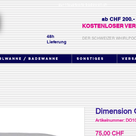
zur Hauptseite badewell.ch
ab CHF 200.-
KOSTENLOSER VER
48h
DER SCHWEIZER WHIRLPO
Lieferung
rlwanne / Badewanne
Sonstiges
Vers
Dimension 
Artikelnummer: DO1
Prei
75,00 CHF