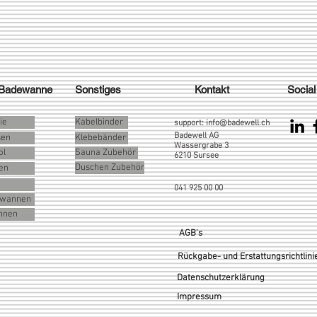
 Badewanne
Sonstiges
Kontakt
Social
ie
Kabelbinder
support:
info@badewell.ch
Badewell AG
sen
Klebebänder
Wassergrabe 3
ol
Sauna Zubehör
6210 Sursee
Duschen Zubehör
en
041 925 00 00
rlwannen
nnen
AGB's
Rückgabe- und Erstattungsrichtlini
Datenschutzerklärung
Impressum