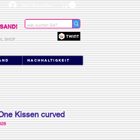
Jetzt Anmelden
SAND!
OL SHOP
and
Nachhaltigkeit
One Kissen curved
028
s