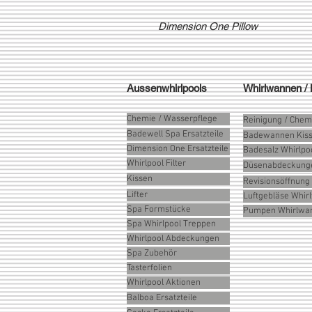
Dimension One Pillow
Aussenwhirlpools
Whirlwannen /
Chemie / Wasserpflege
Reinigung / Chem
Badewell Spa Ersatzteile
Badewannen Kis
Dimension One Ersatzteile
Badesalz Whirlpo
Whirlpool Filter
Düsenabdeckung
Kissen
Revisionsöffnung
Lifter
Luftgebläse Whi
Spa Formstücke
Pumpen Whirlwa
Spa Whirlpool Treppen
Whirlpool Abdeckungen
Spa Zubehör
Tasterfolien
Whirlpool Aktionen
Balboa Ersatzteile