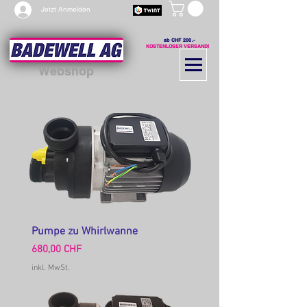
Jetzt Anmelden
ab CHF 200.-
KOSTENLOSER VERSAND!
Webshop
Pumpe zu Whirlwanne
Preis
680,00 CHF
inkl. MwSt.