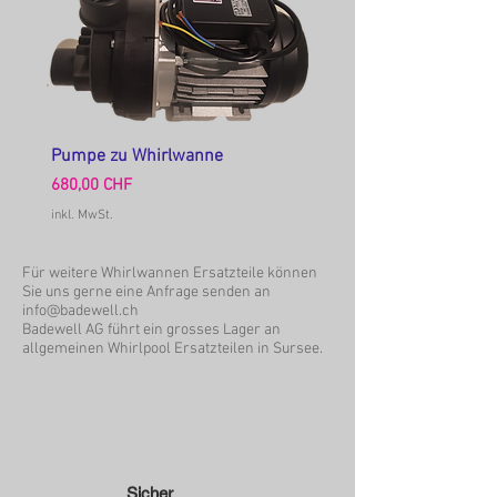
Pumpe zu Whirlwanne
Preis
680,00 CHF
inkl. MwSt.
Für weitere Whirlwannen Ersatzteile können
Sie uns gerne eine Anfrage senden an
info@badewell.ch
Badewell AG führt ein grosses Lager an
allgemeinen Whirlpool Ersatzteilen in Sursee.
Sicher