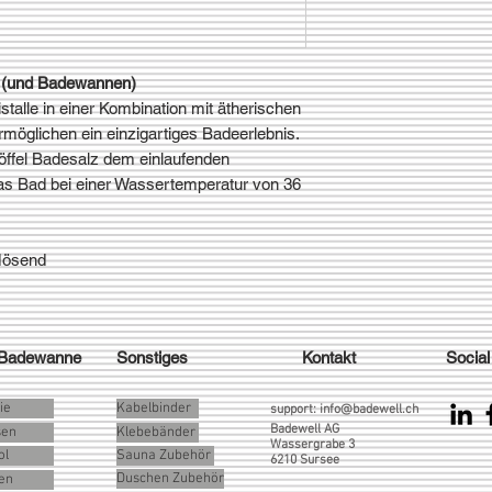
n (und Badewannen)
stalle in einer Kombination mit ätherischen
rmöglichen ein einzigartiges Badeerlebnis.
öffel Badesalz dem einlaufenden
s Bad bei einer Wassertemperatur von 36
flösend
 Badewanne
Sonstiges
Kontakt
Social
ie
Kabelbinder
support:
info@badewell.ch
Badewell AG
sen
Klebebänder
Wassergrabe 3
ol
Sauna Zubehör
6210 Sursee
Duschen Zubehör
en