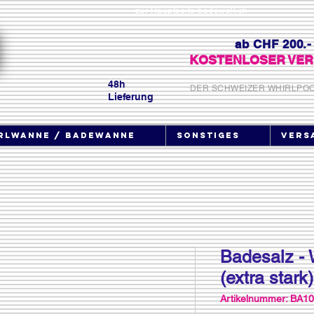
zur Hauptseite badewell.ch
ab CHF 200.-
KOSTENLOSER VER
48h
DER SCHWEIZER WHIRLPO
Lieferung
rlwanne / Badewanne
Sonstiges
Vers
Badesalz 
(extra stark)
Artikelnummer: BA1