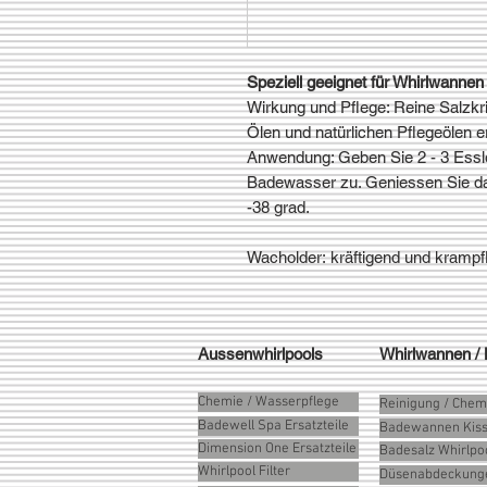
Speziell geeignet für Whirlwanne
Wirkung und Pflege: Reine Salzkri
Ölen und natürlichen Pflegeölen e
Anwendung: Geben Sie 2 - 3 Essl
Badewasser zu. Geniessen Sie da
-38 grad.
Wacholder: kräftigend und kramp
Aussenwhirlpools
Whirlwannen /
Chemie / Wasserpflege
Reinigung / Chem
Badewell Spa Ersatzteile
Badewannen Kis
Dimension One Ersatzteile
Badesalz Whirlpo
Whirlpool Filter
Düsenabdeckung