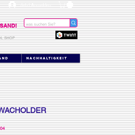
Jetzt Anmelden
SAND!
OL SHOP
and
Nachhaltigkeit
- WACHOLDER
004