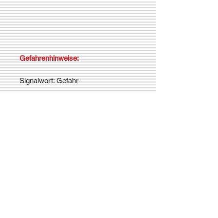
Gefahrenhinweise:
Signalwort: Gefahr
H314 Verursacht schwere
Verätzungen der Haut und schwere
Augenschäden.
H400 Sehr giftig für
Wasserorganismen.