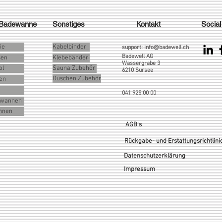
 Badewanne
Sonstiges
Kontakt
Social
ie
Kabelbinder
support:
info@badewell.ch
Badewell AG
sen
Klebebänder
Wassergrabe 3
ol
Sauna Zubehör
6210 Sursee
Duschen Zubehör
en
041 925 00 00
rlwannen
nnen
AGB's
Rückgabe- und Erstattungsrichtlini
Datenschutzerklärung
Impressum