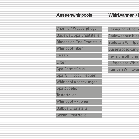
Aussenwhirlpools
Whirlwannen /
Chemie / Wasserpflege
Reinigung / Chem
Badewell Spa Ersatzteile
Badewannen Kis
Dimension One Ersatzteile
Badesalz Whirlpo
Whirlpool Filter
Düsenabdeckung
Kissen
Revisionsöffnung
Lifter
Luftgebläse Whi
Spa Formstücke
Pumpen Whirlwa
Spa Whirlpool Treppen
Whirlpool Abdeckungen
Spa Zubehör
Tasterfolien
Whirlpool Aktionen
Balboa Ersatzteile
Gecko Ersatzteile