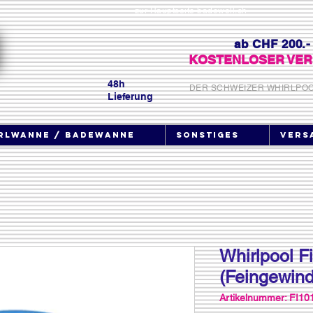
zur Hauptseite badewell.ch
ab CHF 200.-
KOSTENLOSER VER
48h
DER SCHWEIZER WHIRLPO
Lieferung
rlwanne / Badewanne
Sonstiges
Vers
Whirlpool F
(Feingewind
Artikelnummer: FI10