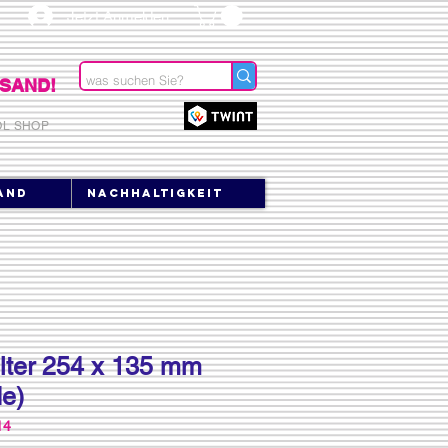
Jetzt Anmelden
SAND!
OL SHOP
and
Nachhaltigkeit
ilter 254 x 135 mm
e)
14