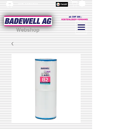
Jetzt Anmelden
ab CHF 200.-
KOSTENLOSER VERSAND!
Webshop