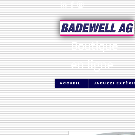
Boutique
en ligne
Accueil
jacuzzi extéri