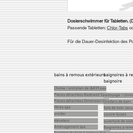
Dosierschwimmer für Tabletten. (D
Passende Tabletten:
Chlor-Tabs
o
Für die Dauer-Desinfektion des Po
bains à remous extérieurs
baignoires à r
baignoire
Chimie / entretien de l&#39;eau
Pièces détachées Badewell Spa
nettoyage / chimi
Pièces détachées Dimension One
Oreillers de bain
filtres spa
Sels de bain Jacu
oreiller
couvre-buses
élévateur
ouverture de visit
Aménagement spa
Baignoires à remo