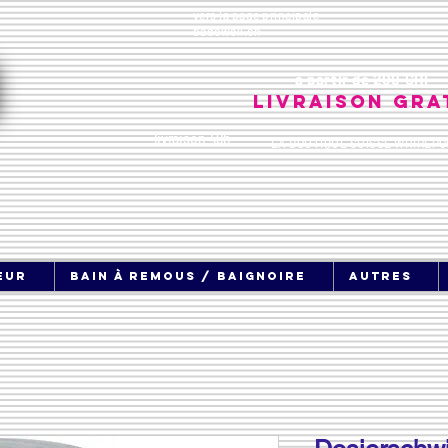
vers la page principale
badewell.ch
à partir de 200 CHF
Livraison gra
livraison 48h
LA BOUTIQUE SUISSE WHIRLPO
eur
bain à remous / baignoire
Autres