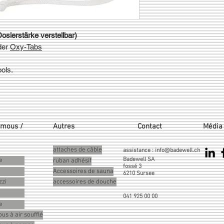
osierstärke verstellbar)
der
Oxy-Tabs
ols.
emous /
Autres
Contact
Média 
attaches de câble
assistance :
info@badewell.ch
Badewell SA
e
ruban adhésif
fossé 3
Accessoires de sauna
6210 Sursee
zzi
accessoires de douche
041 925 00 00
e
us à air soufflé